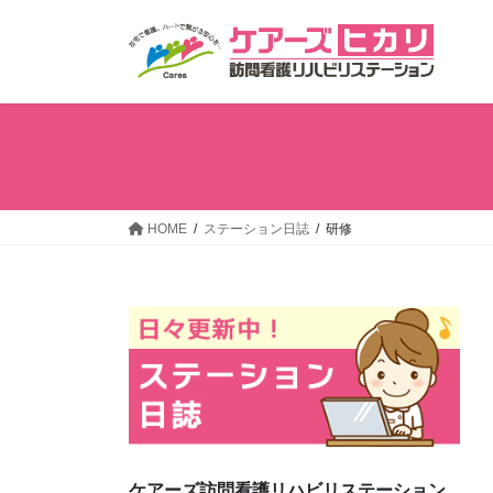
コ
ナ
ン
ビ
テ
ゲ
ン
ー
ツ
シ
へ
ョ
ス
ン
キ
に
ッ
移
HOME
ステーション日誌
研修
プ
動
ケアーズ訪問看護リハビリステーション