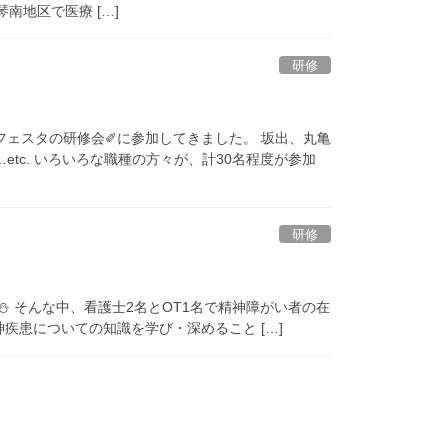
南地区で医療 […]
研修
フェスタの研修会✐に参加してきました。 坂出、丸亀
tc. いろいろな職種の方々が、計30名程度が参加
研修
 そんな中、看護士2名とOT1名で精神障がい者の在
疾患についての知識を学び・深めること […]