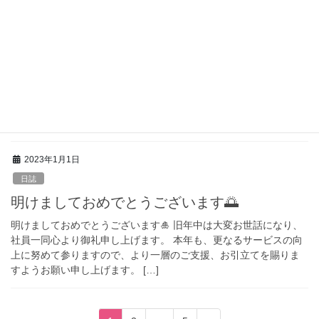
2023年4月14日
日誌
春ですね🌸
桜の見ごろも過ぎ、あっという間に葉桜の季節ですね🍃 今年は花
粉だけでなく黄砂の影響にも悩まされていますが、皆様はどうで
しょうか😢 プチ情報ですが、鼻の下にワセリンを塗ると花粉の侵
入を防いで […]
2023年1月1日
日誌
明けましておめでとうございます🌅
明けましておめでとうございます🎍 旧年中は大変お世話になり、
社員一同心より御礼申し上げます。 本年も、更なるサービスの向
上に努めて参りますので、より一層のご支援、お引立てを賜りま
すようお願い申し上げます。 […]
投