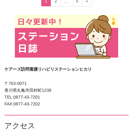
固
固
固
1
2
…
5
»
稿
定
定
定
ペ
ペ
ペ
の
ー
ー
ー
ペ
ジ
ジ
ジ
ー
ジ
送
り
ケアーズ訪問看護リハビリステーションヒカリ
〒763-0071
香川県丸亀市田村町1238
TEL:0877-43-7201
FAX:0877-43-7202
アクセス