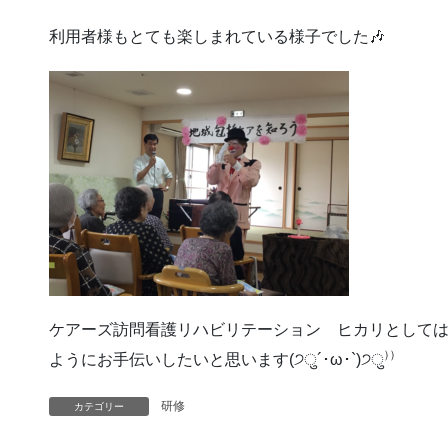
利用者様もとても楽しまれている様子でした🎶
ケアーズ訪問看護リハビリテーション ヒカリとして
ようにお手伝いしたいと思います(੭ु´･ω･`)੭ु⁾⁾
研修
カテゴリー