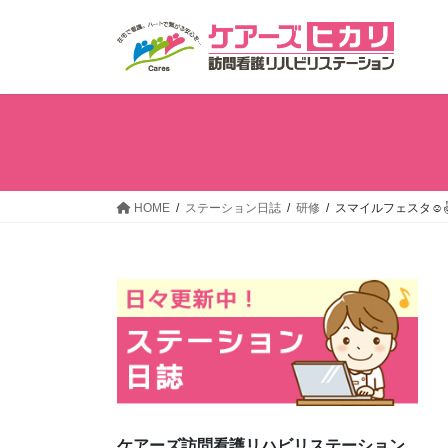
コ
ナ
ン
ビ
テ
ゲ
ン
ー
ツ
シ
へ
ョ
ス
ン
キ
に
ッ
移
HOME
ステーション日誌
研修
スマイルフェスタ☺
プ
動
ケアーズ訪問看護リハビリステーション