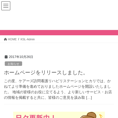
コ
ナ
ン
ビ
テ
ゲ
ン
ー
KSL-Admin
ツ
シ
へ
ョ
ス
ン
HOME
KSL-Admin
キ
に
ッ
移
プ
動
2017年10月26日
お知らせ
ホームページをリリースしました。
この度、ケアーズ訪問看護リハビリステーションヒカリでは、か
ねてより準備を進めておりましたホームページを開設いたしまし
た。 地域の皆様のお役に立てるよう、より新しいサービス・お店
の情報を掲載すると共に、皆様のご意見を汲み取 […]