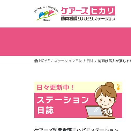
コ
ナ
ン
ビ
テ
ゲ
ン
ー
ツ
シ
へ
ョ
ス
ン
キ
に
ッ
移
HOME
ステーション日誌
日誌
梅雨は筋力が落ちる
プ
動
ケアーズ訪問看護リハビリステーション